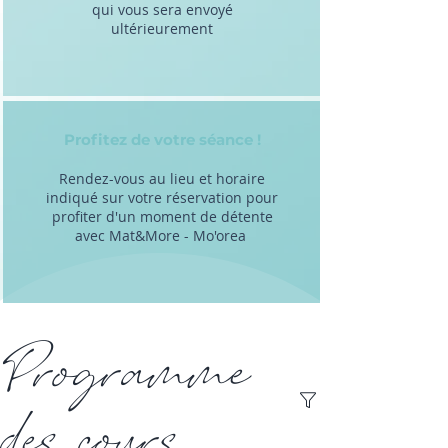
qui vous sera envoyé
ultérieurement
Profitez de votre séance !
Rendez-vous au lieu et horaire
indiqué sur votre réservation pour
profiter d'un moment de détente
avec Mat&More - Mo'orea
Programme
des cours