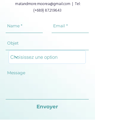
matandmore.moorea@gmail.com
| Tel:
(+689)
87.21.96.43
Envoyer